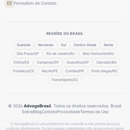
Formulário de Contato
REGIÕES DO BRASIL
Sudeste
Nordeste
Sul
Centro-Oeste
Norte
São Paulo
/
SP
Rio de Janeiro
/
RJ
Belo Horizonte
/
MG
Vitória
/
ES
Campinas
/
SP
Guarulhos
/
SP
Salvador
/
BA
Fortaleza
/
CE
Recife
/
PE
Curitiba
/
PR
Porto Alegre
/
RS
Florianópolis
/
SC
©
2026
AdvogaBrasil
. Todos os direitos reservados. Brasil.
Sobre
Blog
Contato
Privacidade
Termos de Uso
O AdvogaBrasil é uma plataforma de conexão e não presta serviços
jurídicos diretamente. Os advogados cadastrados são responsáveis pelos