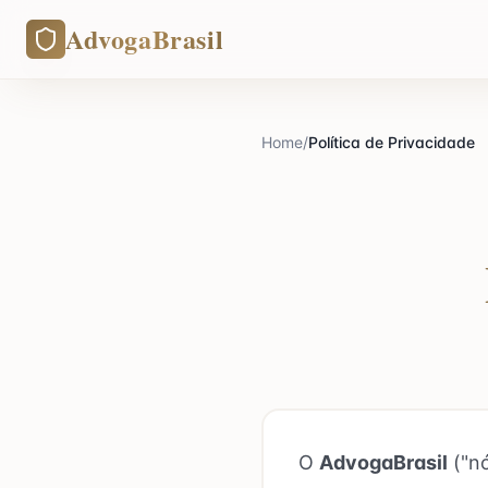
AdvogaBrasil
Home
/
Política de Privacidade
O
AdvogaBrasil
("nó