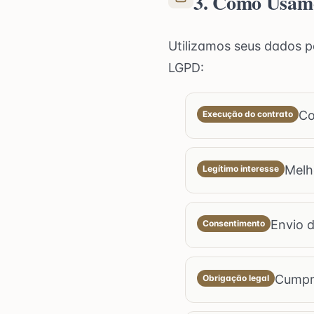
3. Como Usam
Utilizamos seus dados p
LGPD:
Co
Execução do contrato
Melh
Legítimo interesse
Envio 
Consentimento
Cumpri
Obrigação legal