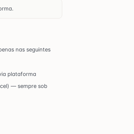
orma.
enas nas seguintes
via plataforma
rcel) — sempre sob