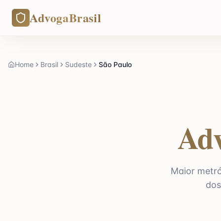
AdvogaBrasil
Home
Brasil
Sudeste
São Paulo
Adv
Maior metróp
dos