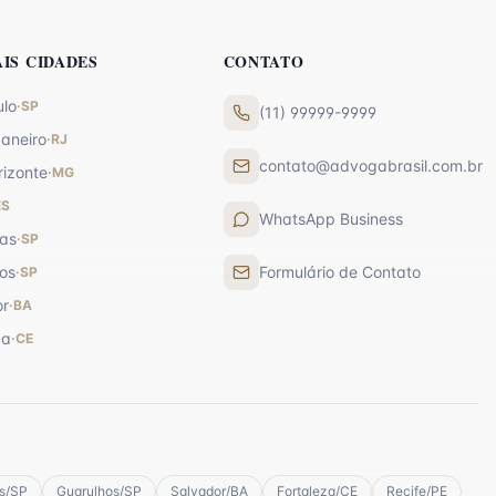
AIS CIDADES
CONTATO
ulo
·
SP
(11) 99999-9999
Janeiro
·
RJ
contato@advogabrasil.com.br
rizonte
·
MG
ES
WhatsApp Business
as
·
SP
os
Formulário de Contato
·
SP
or
·
BA
za
·
CE
s
/
SP
Guarulhos
/
SP
Salvador
/
BA
Fortaleza
/
CE
Recife
/
PE