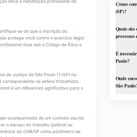
ção ética e habilitação profissional de
Como cons
(SP)?
Quais são 
rtifique-se de que a inscrição do
processos
sso protege você contra o exercício ilegal
rofissional atua sob o Código de Ética e
É necessár
Paulo?
nal de Justiça de
São Paulo
(TJ
SP
) na
Onde encon
) correspondente na esfera trabalhista.
São Paulo
onal é um diferencial significativo para o
ser acompanhada de um contrato escrito
ar o escopo do trabalho (judicial ou
eferência da OAB/
SP
como parâmetro de