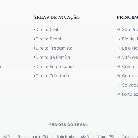
ÁREAS DE ATUAÇÃO
PRINCIP
Direito Civil
→
São Pa
Direito Penal
→
Rio de 
Direito Trabalhista
→
Belo Ho
Direito de Família
→
Vitória
·
de
Direito Empresarial
→
Campin
Direito Tributário
→
Guarulh
→
Salvad
→
Fortale
REGIÕES DO BRASIL
lo
/
SP
Rio de Janeiro
/
RJ
Belo Horizonte
/
MG
Vitória
/
ES
Campina