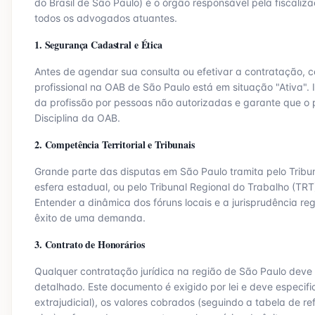
do Brasil de
São Paulo
) é o órgão responsável pela fiscaliza
todos os advogados atuantes.
1. Segurança Cadastral e Ética
Antes de agendar sua consulta ou efetivar a contratação, ce
profissional na OAB de
São Paulo
está em situação "Ativa". I
da profissão por pessoas não autorizadas e garante que o p
Disciplina da OAB.
2. Competência Territorial e Tribunais
Grande parte das disputas em
São Paulo
tramita pelo Tribu
esfera estadual, ou pelo Tribunal Regional do Trabalho (TRT
Entender a dinâmica dos fóruns locais e a jurisprudência regi
êxito de uma demanda.
3. Contrato de Honorários
Qualquer contratação jurídica na região de
São Paulo
deve 
detalhado. Este documento é exigido por lei e deve especific
extrajudicial), os valores cobrados (seguindo a tabela de r