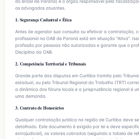
do Brasil de
Paraná
) é o órgão responsável pela fiscalização
os advogados atuantes.
1. Segurança Cadastral e Ética
Antes de agendar sua consulta ou efetivar a contratação, ce
profissional na OAB de
Paraná
está em situação "Ativa". Iss
profissão por pessoas não autorizadas e garante que o prof
Disciplina da OAB.
2. Competência Territorial e Tribunais
Grande parte das disputas em
Curitiba
tramita pelo Tribuna
estadual, ou pelo Tribunal Regional do Trabalho (TRT) corre
a dinâmica dos fóruns locais e a jurisprudência regional é um
uma demanda.
3. Contrato de Honorários
Qualquer contratação jurídica na região de
Curitiba
deve se
detalhado. Este documento é exigido por lei e deve especific
extrajudicial), os valores cobrados (seguindo a tabela de r