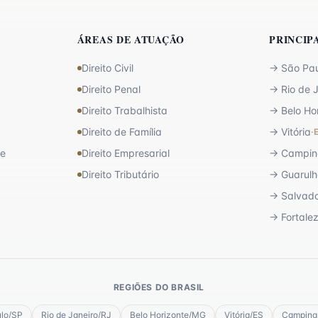
ÁREAS DE ATUAÇÃO
PRINCIP
Direito Civil
→
São Pa
Direito Penal
→
Rio de 
Direito Trabalhista
→
Belo Ho
Direito de Família
→
Vitória
·
de
Direito Empresarial
→
Campin
Direito Tributário
→
Guarulh
→
Salvad
→
Fortale
REGIÕES DO BRASIL
lo
/
SP
Rio de Janeiro
/
RJ
Belo Horizonte
/
MG
Vitória
/
ES
Campina