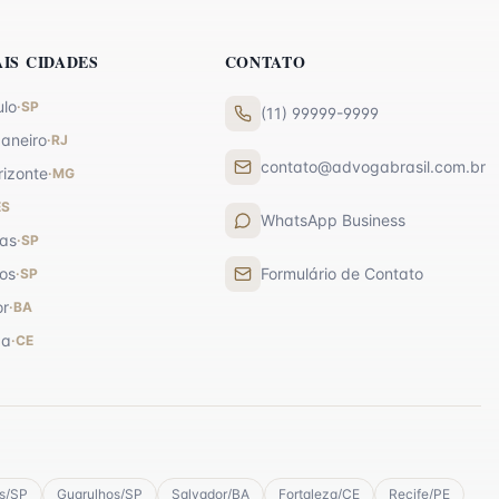
AIS CIDADES
CONTATO
ulo
·
SP
(11) 99999-9999
Janeiro
·
RJ
contato@advogabrasil.com.br
rizonte
·
MG
ES
WhatsApp Business
as
·
SP
os
Formulário de Contato
·
SP
or
·
BA
za
·
CE
s
/
SP
Guarulhos
/
SP
Salvador
/
BA
Fortaleza
/
CE
Recife
/
PE