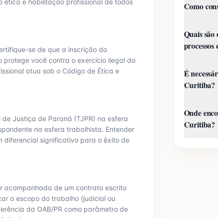
 ética e habilitação profissional de todos
Como cons
Quais são 
processos 
rtifique-se de que a inscrição do
o protege você contra o exercício ilegal da
issional atua sob o Código de Ética e
É necessár
Curitiba?
Onde encon
l de Justiça de
Paraná
(TJ
PR
) na esfera
Curitiba?
spondente na esfera trabalhista. Entender
 diferencial significativo para o êxito de
r acompanhada de um contrato escrito
ar o escopo do trabalho (judicial ou
eferência da OAB/
PR
como parâmetro de