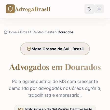
AdvogaBrasil
Home
Brasil
Centro-Oeste
Dourados
Mato Grosso do Sul · Brasil
Advogados em Dourados
Polo agroindustrial do MS com crescente
demanda por advogados nas áreas agrária,
trabalhista e empresarial.
MS
·
Mato Grosso do Sul
·
Região
Centro-Oeste