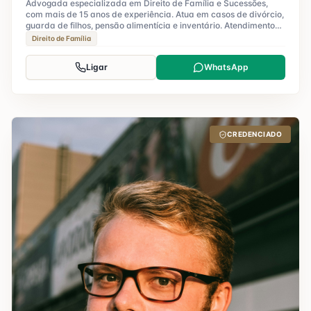
Advogada especializada em Direito de Família e Sucessões,
com mais de 15 anos de experiência. Atua em casos de divórcio,
guarda de filhos, pensão alimentícia e inventário. Atendimento
humanizado e personalizado.
Direito de Família
Ligar
WhatsApp
CREDENCIADO