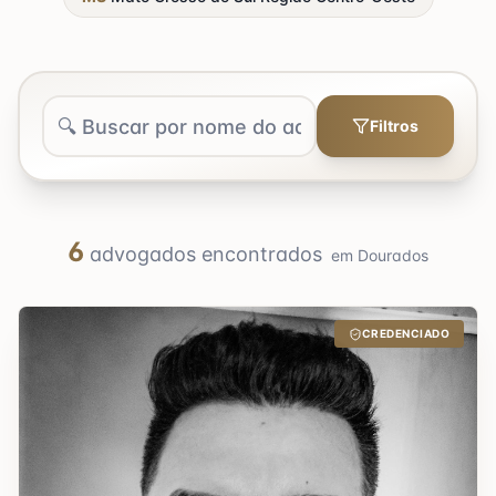
Filtros
6
advogados encontrados
em
Dourados
CREDENCIADO