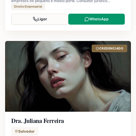
empresas de pequeno e médio porte. Consultor jurídico
certificado.
Direito Empresarial
Ligar
WhatsApp
CREDENCIADO
Dra. Juliana Ferreira
Salvador