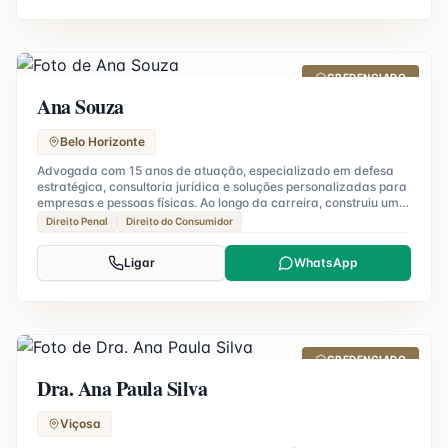
CREDENCIADO
Ana Souza
Belo Horizonte
Advogada com 15 anos de atuação, especializado em defesa
estratégica, consultoria jurídica e soluções personalizadas para
empresas e pessoas físicas. Ao longo da carreira, construiu uma
reputação sólida pela condução ética, visão analítica e busca
Direito Penal
Direito do Consumidor
constante por resultados eficientes e sustentáveis.
Ligar
WhatsApp
CREDENCIADO
Dra. Ana Paula Silva
Viçosa