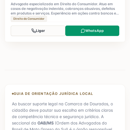
Advogada especializada em Direito do Consumidor. Atua em
casos de negativação indevida, cobranças abusivas, defeitos
em produtos e serviços. Experiência em ações contra bancos e
operadoras.
Direito do Consumidor
Ligar
WhatsApp
GUIA DE ORIENTAÇÃO JURÍDICA LOCAL
Ao buscar suporte legal na Comarca de
Dourados
, o
cidadão deve pautar sua escolha em critérios claros
de competência técnica e segurança jurídica. A
seccional da
OAB/
MS
(Ordem dos Advogados do
Brasil de
Mato Grosso do Sul
) é o órgão responsável