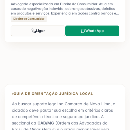
Advogada especializada em Direito do Consumidor. Atua em
casos de negativação indevida, cobranças abusivas, defeitos
em produtos e serviços. Experiência em ações contra bancos e
operadoras.
Direito do Consumidor
Ligar
WhatsApp
GUIA DE ORIENTAÇÃO JURÍDICA LOCAL
Ao buscar suporte legal na Comarca de
Nova Lima
, o
cidadão deve pautar sua escolha em critérios claros
de competência técnica e segurança jurídica. A
seccional da
OAB/
MG
(Ordem dos Advogados do
Brasil de
Minas Gerais
) é o órgão responsável pela