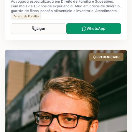
Advogada especializada em Direito de Família e Sucessões,
com mais de 15 anos de experiência. Atua em casos de divórcio,
guarda de filhos, pensão alimentícia e inventário. Atendimento
humanizado e personalizado.
Direito de Família
Ligar
WhatsApp
CREDENCIADO