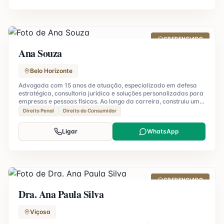
CREDENCIADO
Ana Souza
Belo Horizonte
Advogada com 15 anos de atuação, especializado em defesa
estratégica, consultoria jurídica e soluções personalizadas para
empresas e pessoas físicas. Ao longo da carreira, construiu uma
reputação sólida pela condução ética, visão analítica e busca
Direito Penal
Direito do Consumidor
constante por resultados eficientes e sustentáveis.
Ligar
WhatsApp
CREDENCIADO
Dra. Ana Paula Silva
Viçosa