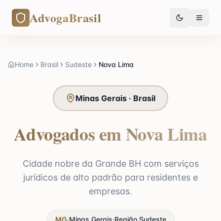
AdvogaBrasil
Home
Brasil
Sudeste
Nova Lima
Minas Gerais · Brasil
Advogados em Nova Lima
Cidade nobre da Grande BH com serviços
jurídicos de alto padrão para residentes e
empresas.
MG
·
Minas Gerais
·
Região
Sudeste