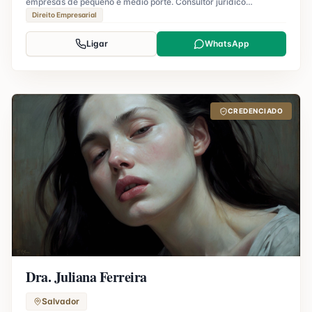
empresas de pequeno e médio porte. Consultor jurídico
certificado.
Direito Empresarial
Ligar
WhatsApp
CREDENCIADO
Dra. Juliana Ferreira
Salvador