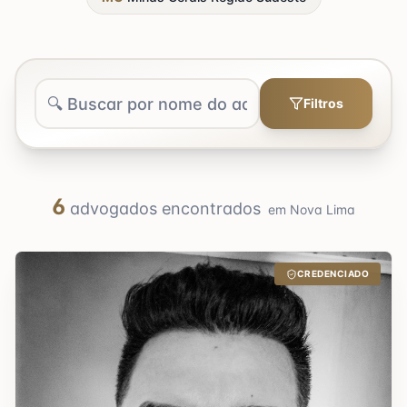
Filtros
6
advogados encontrados
em
Nova Lima
CREDENCIADO