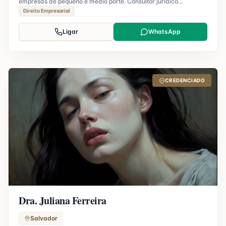
empresas de pequeno e médio porte. Consultor jurídico
certificado.
Direito Empresarial
Ligar
WhatsApp
CREDENCIADO
Dra. Juliana Ferreira
Salvador