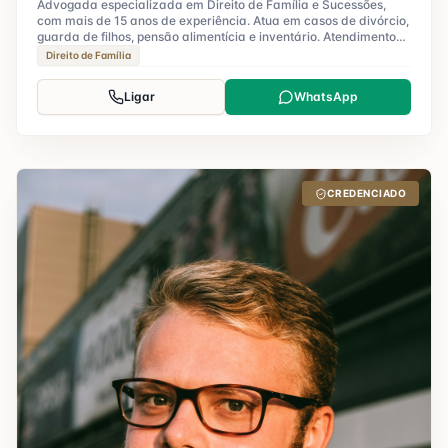
Advogada especializada em Direito de Família e Sucessões,
com mais de 15 anos de experiência. Atua em casos de divórcio,
guarda de filhos, pensão alimentícia e inventário. Atendimento
humanizado e personalizado.
Direito de Família
Ligar
WhatsApp
CREDENCIADO