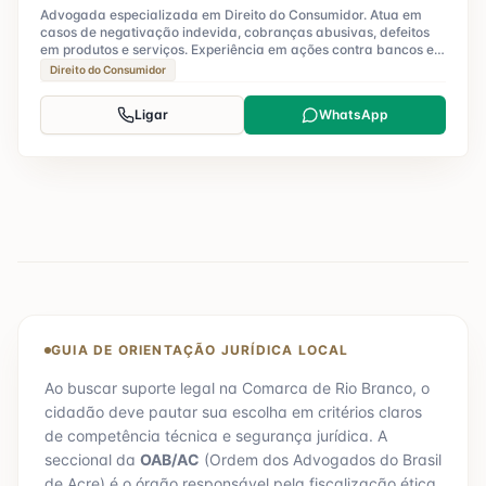
Advogada especializada em Direito do Consumidor. Atua em
casos de negativação indevida, cobranças abusivas, defeitos
em produtos e serviços. Experiência em ações contra bancos e
operadoras.
Direito do Consumidor
Ligar
WhatsApp
GUIA DE ORIENTAÇÃO JURÍDICA LOCAL
Ao buscar suporte legal na Comarca de
Rio Branco
, o
cidadão deve pautar sua escolha em critérios claros
de competência técnica e segurança jurídica. A
seccional da
OAB/
AC
(Ordem dos Advogados do Brasil
de
Acre
) é o órgão responsável pela fiscalização ética