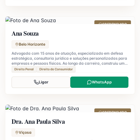
CREDENCIADO
Ana Souza
Belo Horizonte
Advogada com 15 anos de atuação, especializado em defesa
estratégica, consultoria jurídica e soluções personalizadas para
empresas e pessoas físicas. Ao longo da carreira, construiu uma
reputação sólida pela condução ética, visão analítica e busca
Direito Penal
Direito do Consumidor
constante por resultados eficientes e sustentáveis.
Ligar
WhatsApp
CREDENCIADO
Dra. Ana Paula Silva
Viçosa