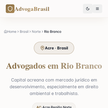
AdvogaBrasil
Home
Brasil
Norte
Rio Branco
Acre · Brasil
Advogados em Rio Branco
Capital acreana com mercado jurídico em
desenvolvimento, especialmente em direito
ambiental e trabalhista.
AC
·
Acre
·
Região
Norte